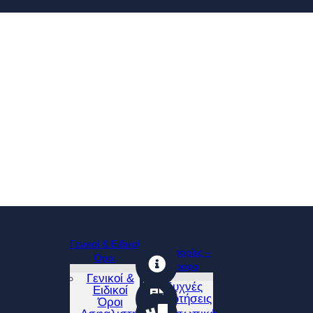
Γενικοί & Ειδικοί
Πληροφορίες –
Όροι
Έγγραφα
Γενικοί &
Συχνές
Ειδικοί
Ερωτήσεις
Όροι
ιση TAXI