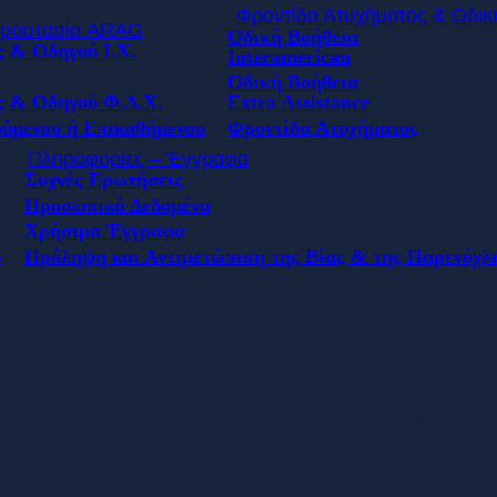
Φροντίδα Ατυχήματος & Οδικ
Προστασία ARAG
Οδική Βοήθεια
 & Οδηγού Ι.Χ.
Interamerican
Οδική Βοήθεια
ς & Οδηγού Φ.Δ.Χ.
Extra Assistance
ύμενου ή Επικαθήμενου
Φροντίδα Ατυχήματος
Πληροφορίες – Έγγραφα
Συχνές Ερωτήσεις
Προσωπικά Δεδομένα
Χρήσιμα Έγγραφα
G
Πρόληψη και Αντιμετώπιση της Βίας & της Παρενόχλ
τυακή εμπειρία σου. Εφόσον συνεχίσεις, συμφωνείς με τ