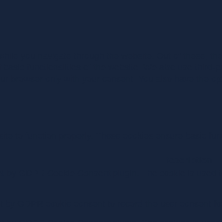
hile you navigate through the website. Out of these, th
f basic functionalities of the website. We also use third
our browser only with your consent. You also have the opt
te to function properly. These cookies ensure basic funct
Description
et by GDPR Cookie Consent plugin. The cookie is used to
t by GDPR cookie consent to record the user consent for 