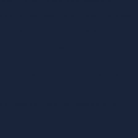
o store the user consent for the cookies in the
 store the user consent for the cookies in the category
 store the user consent for the cookies in the category
re whether or not user has consented to the use of
 platforms, collect feedbacks, and other third-party
 in delivering a better user experience for the
ormation on metrics the number of visitors, bounce rate,