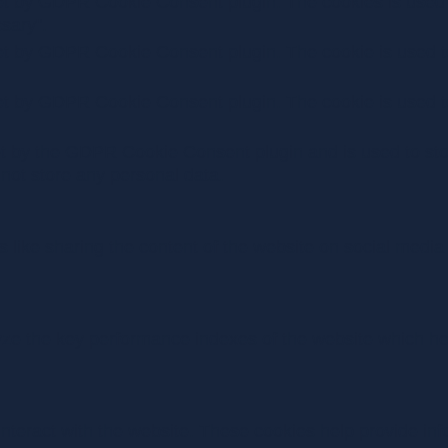
et by GDPR Cookie Consent plugin. The cookies is used t
sary".
et by GDPR Cookie Consent plugin. The cookie is used to
et by GDPR Cookie Consent plugin. The cookie is used to
et by the GDPR Cookie Consent plugin and is used to sto
 not store any personal data.
es like sharing the content of the website on social media
 the key performance indexes of the website which helps
interact with the website. These cookies help provide inf