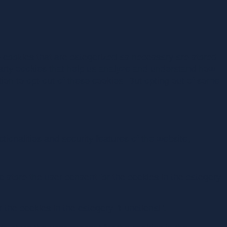
e cookies that are categorized as necessary are stored
-party cookies that help us analyze and understand how
ion to opt-out of these cookies. But opting out of some
ionalities and security features of the website,
 store the user consent for the cookies in the category
the cookies in the category "Functional".