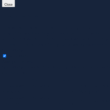
Close
Privacy Overview
This website uses cookies to improve your experience w
on your browser as they are essential for the working o
you use this website. These cookies will be stored in y
of these cookies may affect your browsing experience.
Necessary
Necessary
Always Enabled
Necessary cookies are absolutely essential for the websi
anonymously.
Cookie
Duration
cookielawinfo-checkbox-
11
This cookie is s
analytics
months
"Analytics".
cookielawinfo-checkbox-
11
The cookie is se
functional
months