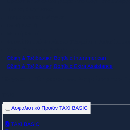
Θραύση Κρυστάλλων (Χωρίς Απαλλαγή, στα Συνεργα
Πυρκαγιά Οχήματος
Τρομοκρατικές Ενέργειες
Ολική Κλοπή
Μερική Κλοπή
Φυσικά Καιρικά Φαινόμενα (Εξαιρείται η Χαλαζόπτωσ
Υλικές Ζημιές από Χαλαζόπτωση
Οδική & Ταξιδιωτική Βοήθεια Interamerican
Οδική & Ταξιδιωτική Βοήθεια Extra Assistance
Έγγραφα Πληροφοριών Ασφαλιστικών Προ
TAXI
Ασφαλιστικό Προϊόν TAXI BASIC
TAXI BASIC