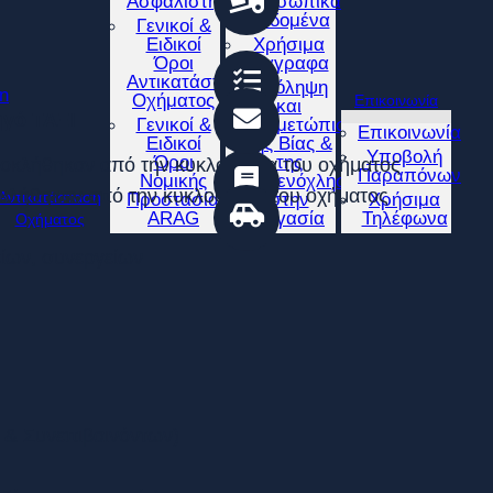
Ασφαλιστηρίου
Προσωπικά
Δεδομένα
Γενικοί &
Ειδικοί
Χρήσιμα
Όροι
Έγγραφα
Αντικατάστασης
Πρόληψη
an
Οχήματος
Επικοινωνία
και
ηγό ΤΑΞΙ
Γενικοί &
Αντιμετώπιση
Επικοινωνία
Ειδικοί
της Βίας &
Υποβολή
Όροι
της
ροκλήθηκαν από την κυκλοφορία του οχήματος
Παραπόνων
Νομικής
Παρενόχλησης
ροκλήθηκαν από την κυκλοφορία του οχήματος
Αντικατάσταση
Προστασίας
στην
Χρήσιμα
ARAG
Εργασία
Τηλέφωνα
Οχήματος
ίων, συνεργείων
 & Συνεπιβαινόντων)