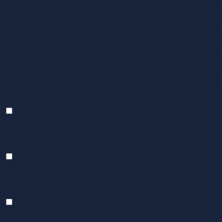
cookielawinfo-checkbox-
11
This cookie is s
necessary
months
category "Neces
cookielawinfo-checkbox-
11
This cookie is s
others
months
"Other.
cookielawinfo-checkbox-
11
This cookie is s
performance
months
"Performance".
11
The cookie is s
viewed_cookie_policy
months
cookies. It does
Functional
Functional
Functional cookies help to perform certain functionaliti
features.
Performance
Performance
Performance cookies are used to understand and analyze
visitors.
Analytics
Analytics
Analytical cookies are used to understand how visitors 