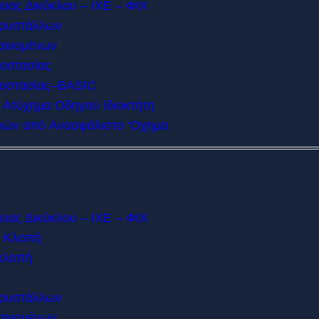
ιας Δικύκλου – ΙΧΕ – ΦΙΧ
Κρυστάλλων
αινομένων
οστασίας
ροστασίας–BASIC
 Ατύχημα Οδηγού Ιδιοκτήτη
μιών από Aνασφάλιστο ‘Οχημα
ιας Δικύκλου – ΙΧΕ – ΦΙΧ
ή Kλοπή
κλοπή
Κρυστάλλων
αινομένων