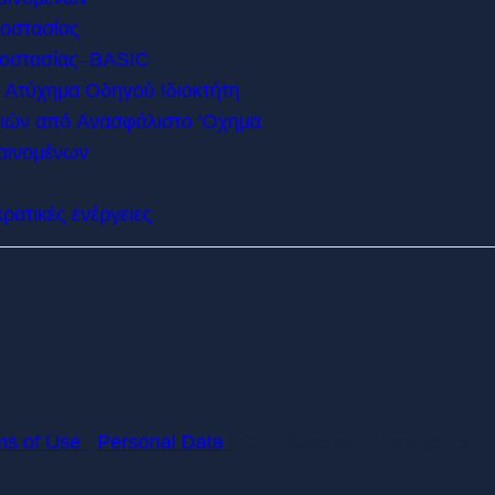
οστασίας
ροστασίας–BASIC
 Ατύχημα Οδηγού Ιδιοκτήτη
μιών από Aνασφάλιστο ‘Οχημα
αινομένων
ατικές ενέργειες
ms of Use
|
Personal Data
| 32 Kifisias av., Marousi 151