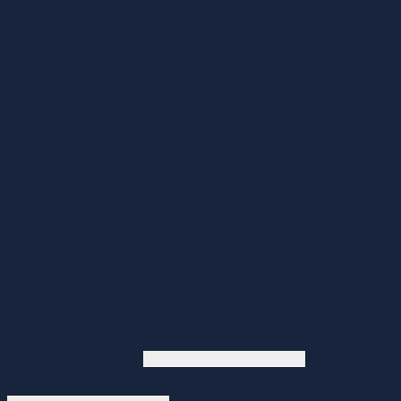
Χρησιμοποιείτε πάντα τον
9ψήφιο Κωδικό Ηλεκτρονικής
Πληρωμής
(Ταυτότητα Πληρωμής). Επικοινωνήστε με τον
ασφαλιστικό διαμεσολαβητή σας για να την αποστολή του.
Πραγματοποιώντας την πληρωμή σας, μπορείτε άμεσα να
εκτυπώσετε το ασφαλιστήριο συμβόλαιο σας ή να το
αποθηκεύσετε στη συσκευή σας (Η/Υ, κινητό τηλέφωνο-
smartphone).
Σε κάθε περίπτωση, θα λάβετε στην ηλεκτρονική διεύθυνση
(email) που θα δηλώσετε το ασφαλιστήριο συμβόλαιο σας, με
την ολοκλήρωση της συναλλαγής.
Εναλλακτικά:
Με καταβολή μετρητών ή χρέωση της πιστωτικής,
προπληρωμένης ή χρεωστικής σας κάρτας,
στον
ασφαλιστικό σας διαμεσολαβητή
.
Τα πεδία με * είναι απαραίτητα
Κωδικός πληρωμής *
Email *