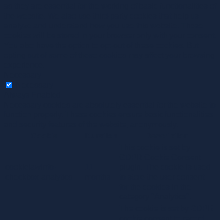
as they are essential for the working of basic functionalities of
the website. We also use third-party cookies that help us
analyze and understand how you use this website. These
cookies will be stored in your browser only with your consent.
You also have the option to opt-out of these cookies. But
opting out of some of these cookies may affect your browsing
experience.
Necessary
Necessary
Always Enabled
Necessary cookies are absolutely essential for the website to
function properly. These cookies ensure basic functionalities
and security features of the website, anonymously.
Cookie
Duration
Description
This cookie is set by
GDPR Cookie Consent
cookielawinfo-
11
plugin. The cookie is used
checkbox-analytics
months
to store the user consent
for the cookies in the
category "Analytics".
The cookie is set by GDPR
cookie consent to record