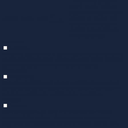
The cookie is set by the
GDPR Cookie Consent
plugin and is used to store
11
viewed_cookie_policy
whether or not user has
months
consented to the use of
cookies. It does not store
any personal data.
Functional
Functional
Functional cookies help to perform certain functionalities like
sharing the content of the website on social media platforms,
collect feedbacks, and other third-party features.
Performance
Performance
Performance cookies are used to understand and analyze
the key performance indexes of the website which helps in
delivering a better user experience for the visitors.
Analytics
Analytics
Analytical cookies are used to understand how visitors
interact with the website. These cookies help provide
information on metrics the number of visitors, bounce rate,