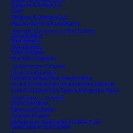
Οχήματος & Οδηγού Ι.Χ.
ΤΑΞΙ
Οχήματος & Οδηγού Φ.Δ.Χ.
Ρυμουλκούμενου ή Επικαθήμενου
Φροντίδα Ατυχήματος & Οδική Βοήθεια
Οδική Βοήθεια
Interamerican
Οδική Βοήθεια
Extra Assistance
Φροντίδα Ατυχήματος
Αντικατάσταση Οχήματος
Γενικοί & Ειδικοί Όροι
Γενικοί & Ειδικοί Όροι Ασφαλιστηρίου
Γενικοί & Ειδικοί Όροι Αντικατάστασης Οχήματος
Γενικοί & Ειδικοί Όροι Νομικής Προστασίας ARAG
Πληροφορίες – Έγγραφα
Συχνές Ερωτήσεις
Προσωπικά Δεδομένα
Χρήσιμα Έγγραφα
Πρόληψη και Αντιμετώπιση της Βίας & της
Παρενόχλησης στην Εργασία