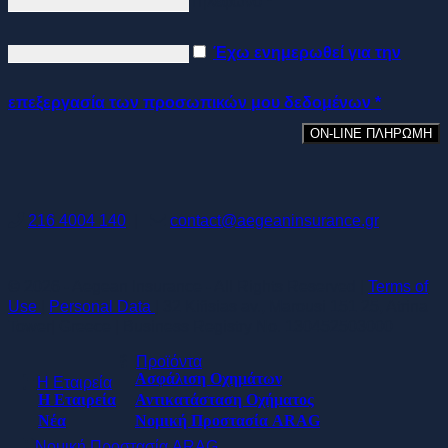
Τηλέφωνο *
Έχω ενημερωθεί για την
επεξεργασία των
προσωπικών μου δεδομένων
*
216 4004 140
|
contact@aegeaninsurance.gr
© 2026 - Aegean Insurance - All Rights Reserved |
Terms of
Use
|
Personal Data
| 32 Kifisias av., Marousi 151 25, Atrina
Tower| Greece | Business Registry No. 130452503000
Προϊόντα
Ασφάλιση Οχημάτων
Η Εταιρεία
Η Εταιρεία
Αντικατάσταση Οχήματος
Νέα
Νομική Προστασία ARAG
Νομική Προστασία ARAG