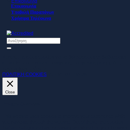
Επικοινωνία
Επικοινωνία
Υποβολή Παραπόνων
Χρήσιμα Τηλέφωνα
Χρησιμοποιούμε cookies για να βελτιώσουμε τη διαδικτυακή
εμπειρία σου. Εφόσον συνεχίσεις, συμφωνείς με τη χρήση
των cookies από εμάς.
ΠΟΛΙΤΙΚΗ COOKIES
ΑΠΟΔΟΧΗ ΟΛΩΝ
Close
Privacy Overview
This website uses cookies to improve your experience while
you navigate through the website. Out of these, the cookies
that are categorized as necessary are stored on your browser