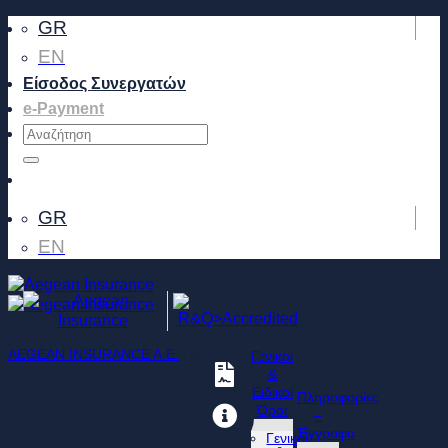
Μετάβαση
GR
στο
EN
περιεχόμενο
Είσοδος Συνεργατών
e-Payment
GR
EN
AEGEAN INSURANCE A.E.
|
e-Payment
Γενικοί
&
Ειδικοί
Πληροφορίες
Όροι
–
e-Payment
Έγγραφα
Γενικοί