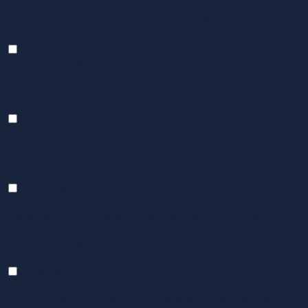
cookies. It does not store
any personal data.
Functional
Functional
Functional cookies help to perform certain functionalities like
sharing the content of the website on social media platforms,
collect feedbacks, and other third-party features.
Performance
Performance
Performance cookies are used to understand and analyze
the key performance indexes of the website which helps in
delivering a better user experience for the visitors.
Analytics
Analytics
Analytical cookies are used to understand how visitors
interact with the website. These cookies help provide
information on metrics the number of visitors, bounce rate,
traffic source, etc.
Advertisement
Advertisement
Advertisement cookies are used to provide visitors with
relevant ads and marketing campaigns. These cookies track