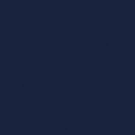
GDPR Cookie Consent
cookielawinfo-
11
plugin. The cookies is used
checkbox-necessary
months
to store the user consent
for the cookies in the
category "Necessary".
This cookie is set by
GDPR Cookie Consent
cookielawinfo-
11
plugin. The cookie is used
checkbox-others
months
to store the user consent
for the cookies in the
category "Other.
This cookie is set by
GDPR Cookie Consent
cookielawinfo-
11
plugin. The cookie is used
checkbox-
months
to store the user consent
performance
for the cookies in the
category "Performance".
The cookie is set by the
GDPR Cookie Consent
plugin and is used to store
11
viewed_cookie_policy
whether or not user has
months
consented to the use of