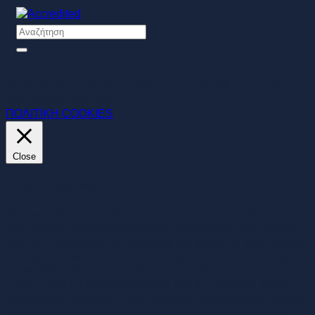
Χρησιμοποιούμε cookies για να βελτιώσουμε τη διαδικτυακή
εμπειρία σου. Εφόσον συνεχίσεις, συμφωνείς με τη χρήση
των cookies από εμάς.
ΠΟΛΙΤΙΚΗ COOKIES
ΑΠΟΔΟΧΗ ΟΛΩΝ
Close
Privacy Overview
This website uses cookies to improve your experience while
you navigate through the website. Out of these, the cookies
that are categorized as necessary are stored on your browser
as they are essential for the working of basic functionalities of
the website. We also use third-party cookies that help us
analyze and understand how you use this website. These
cookies will be stored in your browser only with your consent.
You also have the option to opt-out of these cookies. But