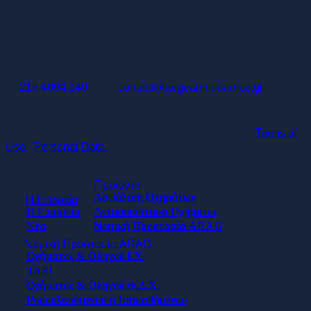
216 4004 140
|
contact@aegeaninsurance.gr
© 2026 - Aegean Insurance - All Rights Reserved |
Terms of
Use
|
Personal Data
| 32 Kifisias av., Marousi 151 25, Atrina
Tower| Greece | Business Registry No. 130452503000
Προϊόντα
Ασφάλιση Οχημάτων
Η Εταιρεία
Η Εταιρεία
Αντικατάσταση Οχήματος
Νέα
Νομική Προστασία ARAG
Νομική Προστασία ARAG
Οχήματος & Οδηγού Ι.Χ.
ΤΑΞΙ
Οχήματος & Οδηγού Φ.Δ.Χ.
Ρυμουλκούμενου ή Επικαθήμενου