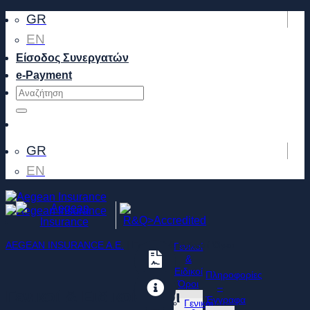
Μετάβαση
GR
στο
EN
περιεχόμενο
Είσοδος Συνεργατών
e-Payment
GR
EN
AEGEAN INSURANCE A.E.
|
Γενικοί & Ειδικοί Όροι
Γενικοί
&
Ειδικοί
Πληροφορίες
Όροι
–
Γενικοί & Ειδικοί Όροι
Έγγραφα
Γενικοί