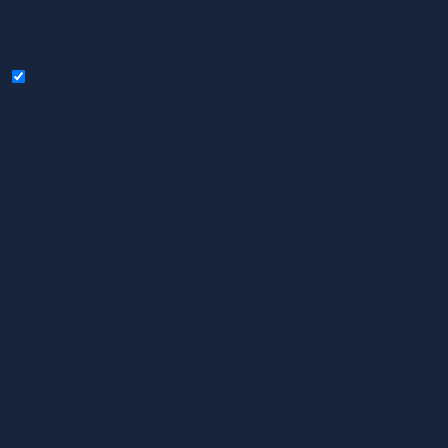
opting out of some of these cookies may affect your browsing
experience.
Necessary
Necessary
Always Enabled
Necessary cookies are absolutely essential for the website to
function properly. These cookies ensure basic functionalities
and security features of the website, anonymously.
Cookie
Duration
Description
This cookie is set by
GDPR Cookie Consent
cookielawinfo-
11
plugin. The cookie is used
checkbox-analytics
months
to store the user consent
for the cookies in the
category "Analytics".
The cookie is set by GDPR
cookie consent to record
cookielawinfo-
11
the user consent for the
checkbox-functional
months
cookies in the category
"Functional".
This cookie is set by